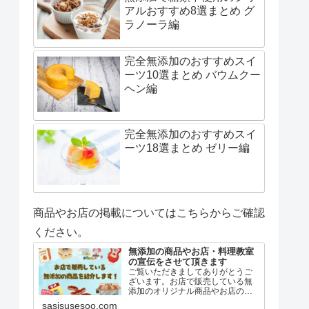
アルおすすめ8選まとめ グ
ラノーラ編
完全無添加のおすすめスイ
ーツ10選まとめ バウムクー
ヘン編
完全無添加のおすすめスイ
ーツ18選まとめ ゼリー編
商品やお店の掲載についてはこちらからご確認
ください。
無添加の商品やお店・料理教室
の宣伝をさせて頂きます
ご覧いただきましてありがとうご
ざいます。お店で販売している無
添加のオリジナル商品やお店の紹
介を、単独記事にて当サイト「無
sasisusesoo.com