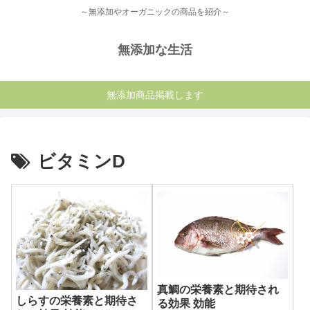
～無添加やオーガニックの商品を紹介～
無添加な生活
無添加商品掲載します
ビタミンD
真鯛の栄養素と期待され
しらすの栄養素と期待さ
る効果 効能