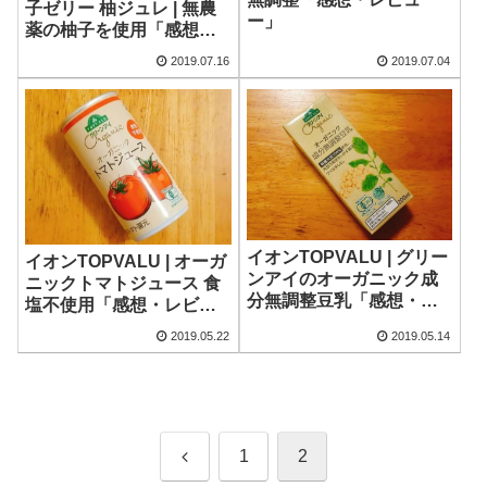
子ゼリー 柚ジュレ | 無農
ー」
薬の柚子を使用「感想・
レビュー」
2019.07.16
2019.07.04
イオンTOPVALU | グリー
イオンTOPVALU | オーガ
ンアイのオーガニック成
ニックトマトジュース 食
分無調整豆乳「感想・レ
塩不使用「感想・レビュ
ビュー」
ー」
2019.05.22
2019.05.14
前
1
2