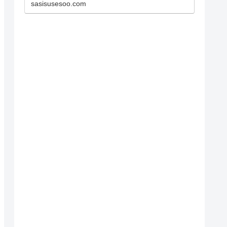
介を、単独記事にて当サイト「無
sasisusesoo.com
添加な生活」に掲載して欲しいと
いう方はインスタグラムのDMか
ら、または以下ココナラページよ
りお問い合わせくださいませ。※...