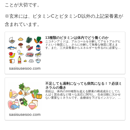
ことが大切です。
※玄米には、ビタミンCとビタミンD以外の上記栄養素が
含まれています。
13種類のビタミンは体内でどう働くのか
ニコチンアミドは、アルコールを分解してアセトアルデヒ
ドという物質にし、さらに分解して無毒な物質に変えま
す。また、三大栄養素からエネルギーを作るのに必要な酵
素を助ける補酵素として働きます。
sasisusesoo.com
不足しても過剰になっても病気になる！？必須ミ
ネラルの働き
亜鉛は、体内の300種類を超える酵素の構成成分としてた
んぱく質合成など様々な反応に関与し、生命活動に欠かせ
ない重要なミネラルです。血糖値を下げるインスリン、生
殖に必要な女性ホルモンと男性ホルモンなど重要な働きを
するホルモンの合成や分泌に不可欠です。
sasisusesoo.com