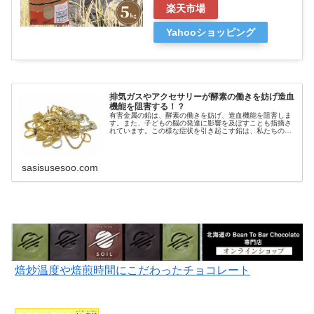
楽天市場
Yahooショッピング
排気ガスやアクセサリーが酵素の働きを妨げ造血
機能を阻害する！？
有害金属の鉛は、酵素の働きを妨げ、造血機能を阻害しま
す。また、子どもの脳の発達に影響を及ぼすことも指摘さ
れています。この様な症状を引き起こす鉛は、私たちの身
近なところにあるものです。
sasisusesoo.com
焙炒温度や焙煎時間にこだわったチョコレート