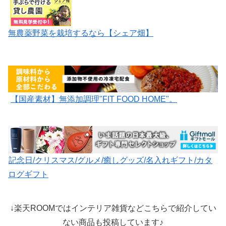
無農薬野菜を栽培するなら【シェア畑】
【国産素材】無添加調理"FIT FOOD HOME"。
記念日/クリスマス/グルメ/癒しグッズ/名入れギフト/カタ
ログギフト
↓楽天ROOMではインテリア雑貨などこちらで紹介してい
ない商品も投稿しています♪