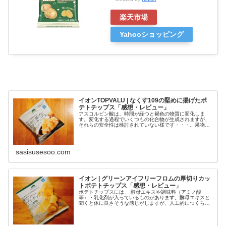
楽天市場
Yahooショッピング
イオンTOPVALU | なくす109の堅めに揚げたポ
テトチップス「感想・レビュー」
アスコルビン酸は、時間が経つと褐色の物質に変化しま
す。変化する過程でいくつもの化合物が生成されますが、
それらの安全性は検討されていない様です・・・。果物や
野菜に含まれているビタミンCではこの様な問題はありま
せん。
sasisusesoo.com
イオン | グリーンアイフリーフロムの厚切りカッ
トポテトチップス「感想・レビュー」
ポテトチップスには、 酵母エキスや調味料（アミノ酸
等）・乳化剤が入っているものがあります。酵母エキスと
聞くと体に良さそうな感じがしますが、人工的につくられ
ているものです。製造過程で化学物質が使用されている可
能性があり、安全性に不安があります。