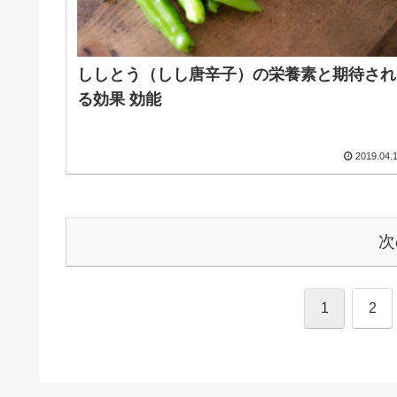
ししとう（しし唐辛子）の栄養素と期待され
る効果 効能
2019.04.
次
1
2