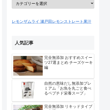
レモンザムライ 瀬戸田レモンストレート果汁
人気記事
完全無添加 おすすめスイー
ツ27選まとめ チーズケーキ
編
自然の恵味だし無添加プレ
ミアム「お魚を丸ごと食べ
るペプチド栄養スープ」
完全無添加 リキッドタイプ