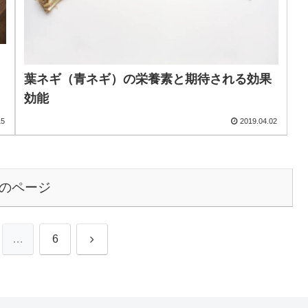
葉ネギ（青ネギ）の栄養素と期待される効果
効能
15
2019.04.02
のページ
次
…
6
へ