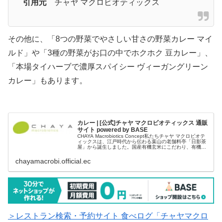
引用元
チャヤ マクロビオティックス
その他に、「8つの野菜でやさしい甘さの野菜カレー マイ
ルド」や「3種の野菜がお口の中でホクホク 豆カレー」、
「本場タイハーブで濃厚スパイシー ヴィーガングリーン
カレー」もあります。
カレー | [公式]チャヤ マクロビオティックス 通販
サイト powered by BASE
CHAYA Macrobiotics Concept私たちチャヤ マクロビオテ
ィックスは、江戸時代から伝わる葉山の老舗料亭「日影茶
屋」から誕生しました。国産有機玄米にこだわり、有機・
特別栽培の野菜や、豆、海藻を使った料理を提供していま
す。肉...
chayamacrobi.official.ec
＞レストラン検索・予約サイト 食べログ「チャヤマクロ