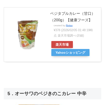
ベジタブルカレー（甘口）
（200g）【健康フーズ】
created by
Rinker
¥378
(2026/02/05 01:48:19時
点 楽天市場調べ-
詳細)
楽天市場
Yahooショッピング
5．オーサワのベジきのこカレー 中辛