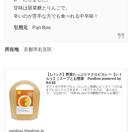
甘味は甜菜糖とりんごで。
辛いのが苦手な方でも食べれる中辛味！
引用元
Pan Boo
所在地
京都市右京区
【1パック】野菜たっぷりマクロビカレー【レト
ルト】 | スープとお惣菜 PanBoo powered by
BASE
ギフトタグ付きでちょっとしたご挨拶にピッタリ！そのま
まプレゼントにできます。《ギフトタグは "ありがと
う" "心ばかり" "Gift for you"の3種類の中からお選びい
ただけます》お野菜だけで作ったマクロビカレー。たっぷ
りのお野菜の旨...
panboo.theshop.jp