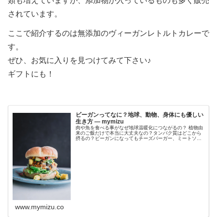
類も増えていますが、添加物が入っているものも多く販売
されています。
ここで紹介するのは無添加のヴィーガンレトルトカレーで
す。
ぜひ、お気に入りを見つけてみて下さい♪
ギフトにも！
ビーガンってなに？地球、動物、身体にも優しい
生き方 — mymizu
肉や魚を食べる事がなぜ地球温暖化につながるの？ 植物由
来のご飯だけで本当に大丈夫なの？タンパク質はどこから
摂るの？ビーガンになってもチーズバーガー、ミートソー
ススパゲッティ、トンカツ、クリームシチューも食べた
い！などビーガンに関する疑問に全...
www.mymizu.co