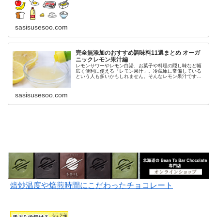
sasisusesoo.com
完全無添加のおすすめ調味料11選まとめ オーガ
ニックレモン果汁編
レモンサワーやレモン白湯、お菓子や料理の隠し味など幅
広く便利に使える「レモン果汁」。冷蔵庫に常備している
という人も多いかもしれません。そんなレモン果汁です
が、酸化防止剤や着色料・保存料・香料などの添加物が入
っているものもあります。（濃縮還元...
sasisusesoo.com
焙炒温度や焙煎時間にこだわったチョコレート