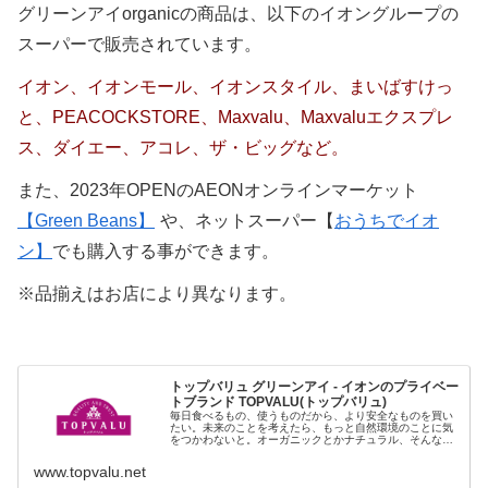
グリーンアイorganicの商品は、以下のイオングループの
スーパーで販売されています。
イオン、イオンモール、イオンスタイル、まいばすけっ
と、PEACOCKSTORE、Maxvalu、Maxvaluエクスプレ
ス、ダイエー、アコレ、ザ・ビッグなど。
また、2023年OPENのAEONオンラインマーケット
【Green Beans】
や、ネットスーパー【
おうちでイオ
ン】
でも購入する事ができます。
※品揃えはお店により異なります。
トップバリュ グリーンアイ - イオンのプライベー
トブランド TOPVALU(トップバリュ)
毎日食べるもの、使うものだから、より安全なものを買い
たい。未来のことを考えたら、もっと自然環境のことに気
をつかわないと。オーガニックとかナチュラル、そんな言
葉が最近ついつい気になる。…もっと手軽に買えればいい
のに。トップバリュ グリーンアイ...
www.topvalu.net