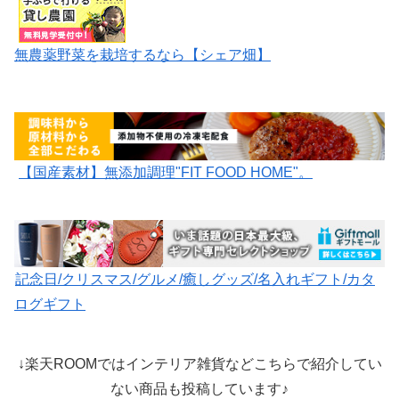
無農薬野菜を栽培するなら【シェア畑】
【国産素材】無添加調理"FIT FOOD HOME"。
記念日/クリスマス/グルメ/癒しグッズ/名入れギフト/カタ
ログギフト
↓楽天ROOMではインテリア雑貨などこちらで紹介してい
ない商品も投稿しています♪