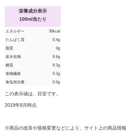
栄養成分表示
100ml当たり
エネルギー
30kcal
たんぱく質
0.4g
脂質
0g
炭水化物
8.6g
糖質
8.3g
食物繊維
0.3g
食塩相当量
0.0g
この表示値は、目安です。
2019年8月時点
※商品の改良や規格変更などにより、サイト上の商品情報