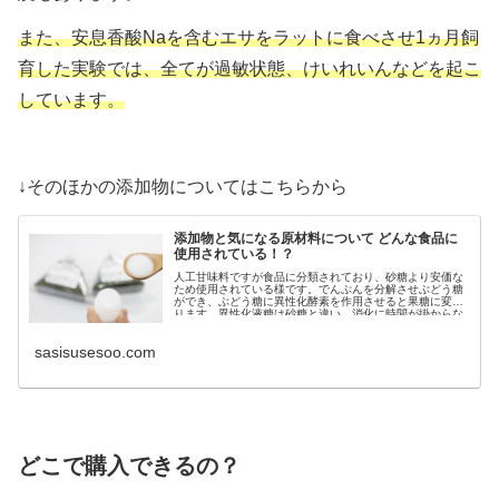
また、安息香酸Naを含むエサをラットに食べさせ1ヵ月飼
育した実験では、全てが過敏状態、けいれいんなどを起こ
しています。
↓そのほかの添加物についてはこちらから
添加物と気になる原材料について どんな食品に
使用されている！？
人工甘味料ですが食品に分類されており、砂糖より安価な
ため使用されている様です。でんぷんを分解させぶどう糖
ができ、ぶどう糖に異性化酵素を作用させると果糖に変わ
ります。異性化液糖は砂糖と違い、消化に時間が掛からな
いため急激に血糖値を上げてしまいます。
sasisusesoo.com
どこで購入できるの？