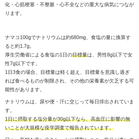
化・心筋梗塞・不整脈・心不全などの重大な病気につなが
ります。
ナマコ100gでナトリウムは約680mg、食塩の量に換算す
ると約1.7g。
厚生労働省による食塩の1日の
目標量
は、男性8g以下で女
性7g以下です。
1日3食の場合、目標量は軽く超え、目標量を意識し過ぎ
れば食べるものが制限され、その他の栄養素が欠乏する可
能性があります。
ナトリウムは、尿や便・汗に交じって毎日排出されていま
す。
1日に摂取する塩分量が30g以下なら、高血圧に影響の無
いことが大規模な疫学調査で報告されています。