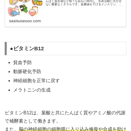
んぱく質合成など様々な反応に関与し、生命活動に欠かせ
ない重要なミネラルです。血糖値を下げるインスリン、生
殖に必要な女性ホルモンと男性ホルモンなど重要な働きを
するホルモンの合成や分泌に不可欠です。
sasisusesoo.com
●ビタミンB12
貧血予防
動脈硬化予防
神経細胞を正常に戻す
メラトニンの生成
ビタミンB12は、葉酸と共にたんぱく質やアミノ酸の代謝
で補酵素として働きます。
また、
脳の神経細胞の細胞膜に入り込み修復や合成を助け