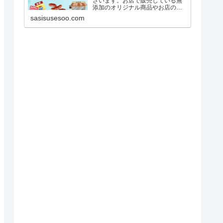
ざいます。お店で販売している無
添加のオリジナル商品やお店の紹
介を、単独記事にて当サイト「無
sasisusesoo.com
添加な生活」に掲載して欲しいと
いう方はインスタグラムのDMか
ら、または以下ココナラページよ
りお問い合わせくださいませ。※...