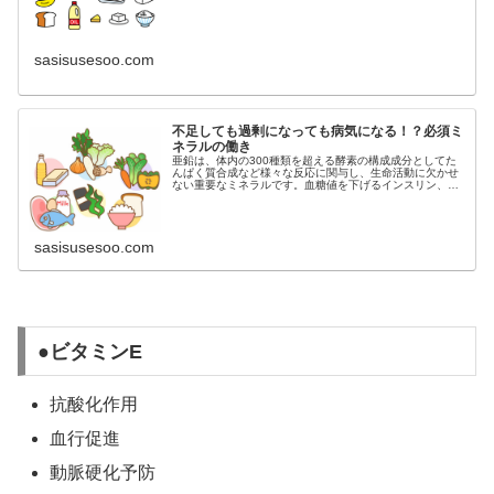
sasisusesoo.com
不足しても過剰になっても病気になる！？必須ミ
ネラルの働き
亜鉛は、体内の300種類を超える酵素の構成成分としてた
んぱく質合成など様々な反応に関与し、生命活動に欠かせ
ない重要なミネラルです。血糖値を下げるインスリン、生
殖に必要な女性ホルモンと男性ホルモンなど重要な働きを
するホルモンの合成や分泌に不可欠です。
sasisusesoo.com
●ビタミンE
抗酸化作用
血行促進
動脈硬化予防