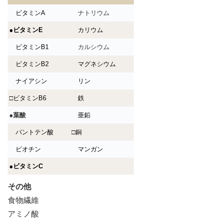
ビタミンA
ナトリウム
●
ビタミンE
カリウム
ビタミンB1
カルシウム
ビタミンB2
マグネシウム
ナイアシン
リン
□ビタミンB6
鉄
●
葉酸
亜鉛
パントテン酸
□銅
ビオチン
マンガン
●
ビタミンC
その他
食物繊維
アミノ酸