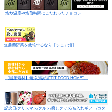
焙炒温度や焙煎時間にこだわったチョコレート
無農薬野菜を栽培するなら【シェア畑】
【国産素材】無添加調理"FIT FOOD HOME"。
記念日/クリスマス/グルメ/癒しグッズ/名入れギフト/カタ