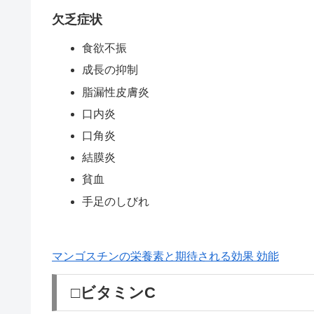
欠乏症状
食欲不振
成長の抑制
脂漏性皮膚炎
口内炎
口角炎
結膜炎
貧血
手足のしびれ
マンゴスチンの栄養素と期待される効果 効能
□ビタミンC