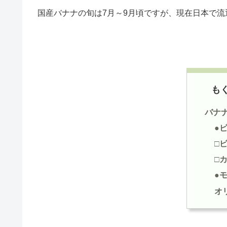
国産バナナの旬は7月～9月頃ですが、現在日本で
も
バナ
●
□
□
●
オ