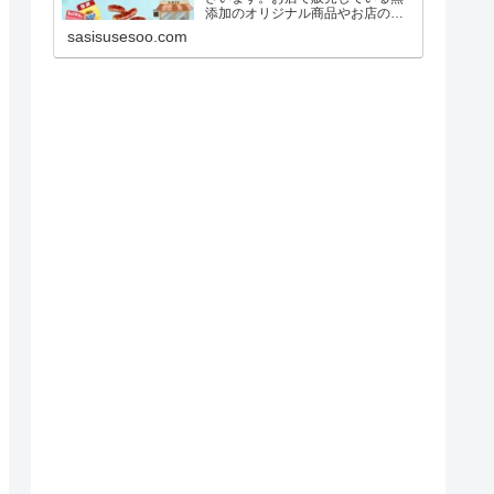
添加のオリジナル商品やお店の紹
介を、単独記事にて当サイト「無
sasisusesoo.com
添加な生活」に掲載して欲しいと
いう方はインスタグラムのDMか
ら、または以下ココナラページよ
りお問い合わせくださいませ。※...