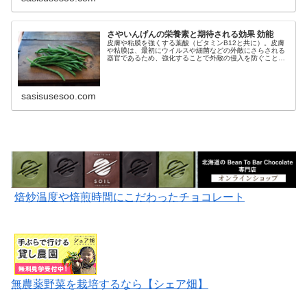
さやいんげんの栄養素と期待される効果 効能
皮膚や粘膜を強くする葉酸（ビタミンB12と共に）。皮膚
や粘膜は、最初にウイルスや細菌などの外敵にさらされる
器官であるため、強化することで外敵の侵入を防ぐことが
でき感染症やアレルギーなどを予防することができます。
sasisusesoo.com
焙炒温度や焙煎時間にこだわったチョコレート
無農薬野菜を栽培するなら【シェア畑】