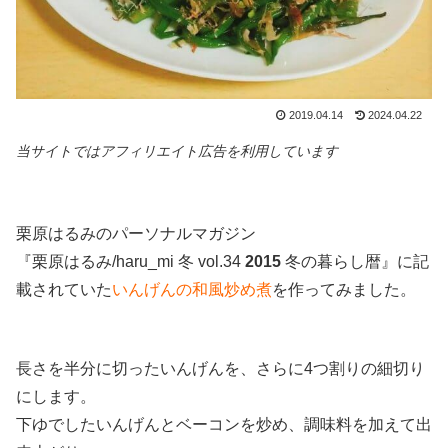
2019.04.14
2024.04.22
当サイトではアフィリエイト広告を利用しています
栗原はるみのパーソナルマガジン
『栗原はるみ/haru_mi 冬 vol.34
2015
冬の暮らし暦』に記
載されていた
いんげんの和風炒め煮
を作ってみました。
長さを半分に切ったいんげんを、さらに4つ割りの細切り
にします。
下ゆでしたいんげんとベーコンを炒め、調味料を加えて出