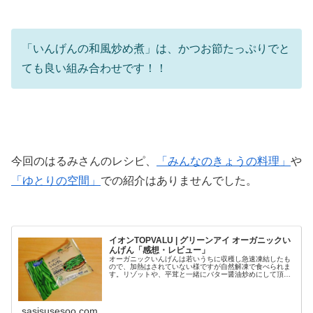
「いんげんの和風炒め煮」は、かつお節たっぷりでと
ても良い組み合わせです！！
今回のはるみさんのレシピ、
「みんなのきょうの料理」
や
「ゆとりの空間」
での紹介はありませんでした。
イオンTOPVALU | グリーンアイ オーガニックい
んげん「感想・レビュー」
オーガニックいんげんは若いうちに収穫し急速凍結したも
ので、加熱はされていない様ですが自然解凍で食べられま
す。リゾットや、平茸と一緒にバター醤油炒めにして頂き
ました。中国産だからでしょうか、オーガニックいんげん
が200g入って148円はお安いと思います。
sasisusesoo.com