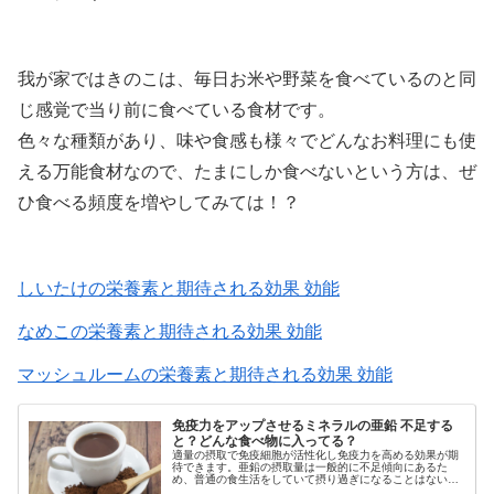
我が家ではきのこは、毎日お米や野菜を食べているのと同
じ感覚で当り前に食べている食材です。
色々な種類があり、味や食感も様々でどんなお料理にも使
える万能食材なので、たまにしか食べないという方は、ぜ
ひ食べる頻度を増やしてみては！？
しいたけの栄養素と期待される効果 効能
なめこの栄養素と期待される効果 効能
マッシュルームの栄養素と期待される効果 効能
免疫力をアップさせるミネラルの亜鉛 不足する
と？どんな食べ物に入ってる？
適量の摂取で免疫細胞が活性化し免疫力を高める効果が期
待できます。亜鉛の摂取量は一般的に不足傾向にあるた
め、普通の食生活をしていて摂り過ぎになることはないと
言われています。成長期の子どもやストレスがかかってい