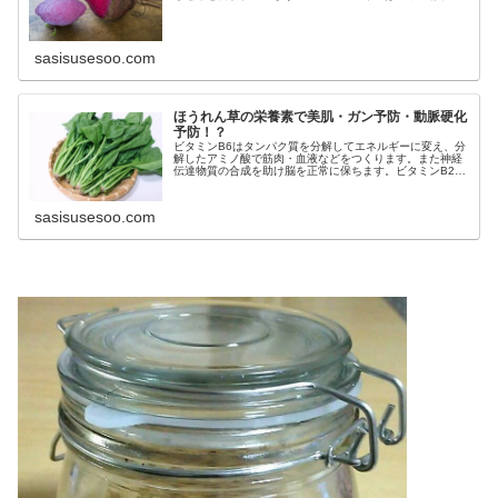
るアミノ酸の一種で、このホモシステインレベル濃度が高
いと、骨粗鬆症や動脈硬化などを引き起こす
sasisusesoo.com
ほうれん草の栄養素で美肌・ガン予防・動脈硬化
予防！？
ビタミンB6はタンパク質を分解してエネルギーに変え、分
解したアミノ酸で筋肉・血液などをつくります。また神経
伝達物質の合成を助け脳を正常に保ちます。ビタミンB2は
活性酸素を消去する酵素の補酵素として働くため動脈硬化
を予防し、肥満や生活習慣病も予防します。
sasisusesoo.com