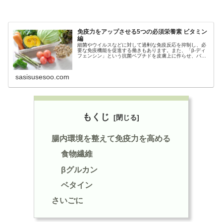
免疫力をアップさせる5つの必須栄養素 ビタミン
編
細菌やウイルスなどに対して過剰な免疫反応を抑制し、必
要な免疫機能を促進する働きもあります。また、「β-ディ
フェンシン」という抗菌ペプチドを皮膚上に作らせ、バリ
ア機能を高めることもわかっています。そのため風邪やイ
ンフルエンザ、気管支炎や肺炎などの感染症の発症・悪化
の予防や、アレルギー症状の改善に効果が期待できま
sasisusesoo.com
もくじ
腸内環境を整えて免疫力を高める
食物繊維
βグルカン
ベタイン
さいごに