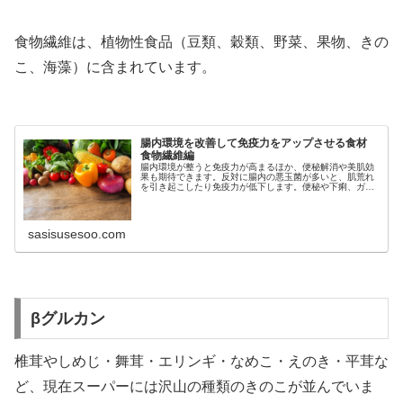
食物繊維は、植物性食品（豆類、穀類、野菜、果物、きの
こ、海藻）に含まれています。
腸内環境を改善して免疫力をアップさせる食材
食物繊維編
腸内環境が整うと免疫力が高まるほか、便秘解消や美肌効
果も期待できます。反対に腸内の悪玉菌が多いと、肌荒れ
を引き起こしたり免疫力が低下します。便秘や下痢、ガン
などの病気を発症する原因にも。腸内環境の良し悪しは、
便の色や硬さ・においで判断
sasisusesoo.com
βグルカン
椎茸やしめじ・舞茸・エリンギ・なめこ・えのき・平茸な
ど、現在スーパーには沢山の種類のきのこが並んでいま