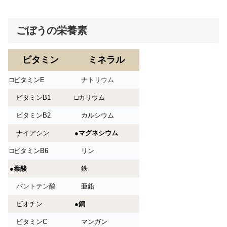
ごぼうの栄養素
ビタミン
ミネラル
□ビタミンE
ナトリウム
ビタミンB1
□カリウム
ビタミンB2
カルシウム
ナイアシン
●
マグネシウム
□ビタミンB6
リン
●
葉酸
鉄
パントテン酸
亜鉛
ビオチン
●
銅
ビタミンC
マンガン