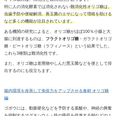
特に人の消化酵素では消化されない
難消化性オリゴ糖は、
虫歯予防や便秘解消、善玉菌のエサになって増殖を助ける
など多くの機能が注目されています。
ある機関の研究によると、オリゴ糖がほぼ100％小腸と大
腸に到達するものは、
フラクトオリゴ糖
・ガラクトオリゴ
糖・ビートオリゴ糖（ラフィノース）という結果でした。
これら3種類は難消化性です。
また、オリゴ糖は老廃物やしんだ悪玉菌などを便として排
出するのにも役立ちます。
腸内環境を改善して免疫力をアップさせる食材 オリゴ糖
編
ゴボウには、動脈硬化などを予防する葉酸や、神経の興奮
を抑制するマグネシウム・鉄の吸収を促進する銅などのミ